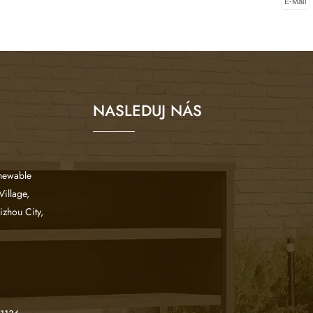
E-Mail
NASLEDUJ NÁS
enewable
Village,
zhou City,