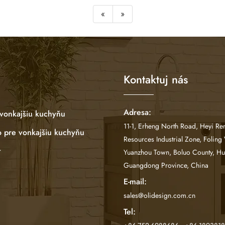
«
»
Kontaktuj nás
Adresa:
 vonkajšiu kuchyňu
11-1, Erheng North Road, Heyi R
o pre vonkajšiu kuchyňu
Resources Industrial Zone, Foling 
t
Yuanzhou Town, Boluo County, Hui
Guangdong Province, China
E-mail:
sales@olidesign.com.cn
Tel: