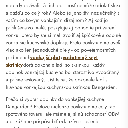
niekedy obávali, že ich odolnosť nemôže odolať slnku
a dažďu po celý rok? Alebo je jeho štýl nezlučiteľný s
vaším celkovým vonkajším dizajnom? Aj keď je
príslušenstvo malé, poskytuje aj pohodlie pri varení
vonku, preto by ste si mali zvoliť aj špičkové a odolné
vonkajšie kuchynské doplnky. Preto poskytujeme oveľa
viac ako len jednoduché diely - od poveternostných
podmienok
vonkajší plot
k
vodotesný kryt
skrinky
ktorá dokonale ladí so skrinkou, každý
doplnok vonkajšej kuchyne bol starostlivo vypočítaný
a prísne testovaný. Uistite sa, že dokonale ladí s
hlavnou vonkajšou kuchynskou skrinkou Dangarden.
Prečo si vybrať doplnky do vonkajšej kuchyne
Dangarden? Pretože nielenže poskytujeme celý rad
spotového tovaru, ale máme aj silnú schopnosť ODM
a dokážeme prispôsobiť exkluzívne riešenie