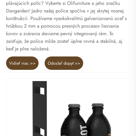
plávajúcich políc? Vyberte si Olifurniture a jeho značku
Dangarden! Jadro našej police spočíva v jej skrytej nosnej
konštrukcii. Používame vysokokvalitnú galvanizovanú oceľ s
hrúbkou 2 mm a pomocou presných procesov lisovania
kovov a zvárania staviame pevný integrovaný rám. To
zaisťuje, že polica môže zostať úplne rovná a stabilná, aj
keď je plne naložená.
Vidieť viac >>
Odoslať dopyt >>