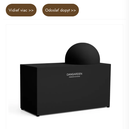
Vidieť viac >>
Odoslať dopyt >>