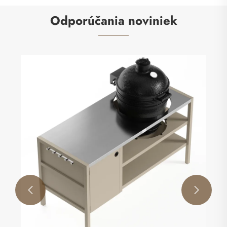
Odporúčania noviniek

