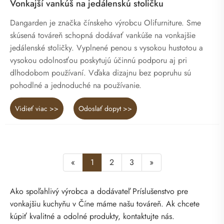
Vonkajší vankúš na jedálenskú stoličku
Dangarden je značka čínskeho výrobcu Olifurniture. Sme
skúsená továreň schopná dodávať vankúše na vonkajšie
jedálenské stoličky. Vyplnené penou s vysokou hustotou a
vysokou odolnosťou poskytujú účinnú podporu aj pri
dlhodobom používaní. Vďaka dizajnu bez popruhu sú
pohodlné a jednoduché na používanie.
Vidieť viac >>
Odoslať dopyt >>
«
1
2
3
»
Ako spoľahlivý výrobca a dodávateľ Príslušenstvo pre
vonkajšiu kuchyňu v Číne máme našu továreň. Ak chcete
kúpiť kvalitné a odolné produkty, kontaktujte nás.